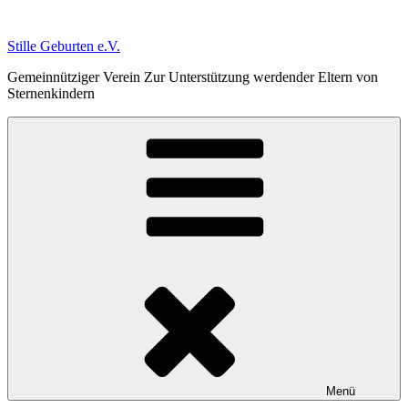
Zum
Inhalt
Stille Geburten e.V.
springen
Gemeinnütziger Verein Zur Unterstützung werdender Eltern von
Sternenkindern
Menü